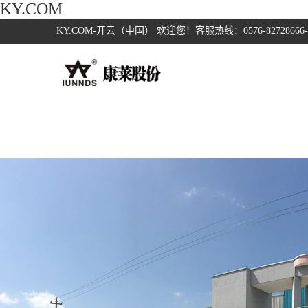
KY.COM
KY.COM-开云（中国） 欢迎您！客服热线：0576-82728666-