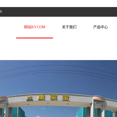
0
网站KY.COM
关于我们
产品中心