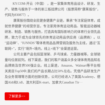
KY.COM-开云（中国） ，是一家集体育用品设计、研发、生
产、销售与服务于一体的新三板挂牌公司（股票简称“康莱股份”，
代码为830877）。
康莱股份围绕全民健身健康产业链，秉承“专注家庭体育，成
就世界健康”的经营宗旨，专注家用体育运动用品、智能运动器械
研发、制造、销售与服务，打造具有国际影响力的体育行业领先品
牌，致力于成为全球领先的体育运动用品供应商（品牌商）。以
“运动神”、“IUNNDS”等体育用品品牌营销及服务为主线，通过“互
联网+”，实行“境外+境内，线上+线下”全渠道运营。
公司主要产品包括篮球架、乒乓球桌、力量器械等，全球销
量均位居前列。
线下渠道，我们的客户涵盖众多全球体育用品知名
品牌商及世界500强企业。
线上渠道，Amazon
、Walmart等
平台相
关类目Top50中,我们的产品长期占比50%左右。凭借产品研发生产
及业务管理等方面的创新优势，公司已经进入了美国Academy、德
国Aldi和Lidl、澳大利亚K-mart、加拿大Canadian Tir···
了解更多>>