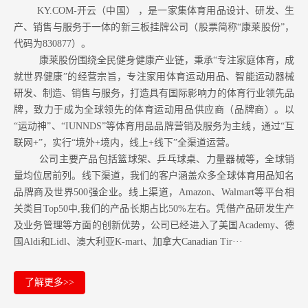
KY.COM-开云（中国） ，是一家集体育用品设计、研发、生
产、销售与服务于一体的新三板挂牌公司（股票简称“康莱股份”，
代码为830877）。
康莱股份围绕全民健身健康产业链，秉承“专注家庭体育，成
就世界健康”的经营宗旨，专注家用体育运动用品、智能运动器械
研发、制造、销售与服务，打造具有国际影响力的体育行业领先品
牌，致力于成为全球领先的体育运动用品供应商（品牌商）。以
“运动神”、“IUNNDS”等体育用品品牌营销及服务为主线，通过“互
联网+”，实行“境外+境内，线上+线下”全渠道运营。
公司主要产品包括篮球架、乒乓球桌、力量器械等，全球销
量均位居前列。
线下渠道，我们的客户涵盖众多全球体育用品知名
品牌商及世界500强企业。
线上渠道，Amazon
、Walmart等
平台相
关类目Top50中,我们的产品长期占比50%左右。凭借产品研发生产
及业务管理等方面的创新优势，公司已经进入了美国Academy、德
国Aldi和Lidl、澳大利亚K-mart、加拿大Canadian Tir···
了解更多>>