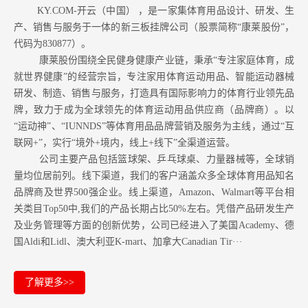
KY.COM-开云（中国） ，是一家集体育用品设计、研发、生
产、销售与服务于一体的新三板挂牌公司（股票简称“康莱股份”，
代码为830877）。
康莱股份围绕全民健身健康产业链，秉承“专注家庭体育，成
就世界健康”的经营宗旨，专注家用体育运动用品、智能运动器械
研发、制造、销售与服务，打造具有国际影响力的体育行业领先品
牌，致力于成为全球领先的体育运动用品供应商（品牌商）。以
“运动神”、“IUNNDS”等体育用品品牌营销及服务为主线，通过“互
联网+”，实行“境外+境内，线上+线下”全渠道运营。
公司主要产品包括篮球架、乒乓球桌、力量器械等，全球销
量均位居前列。
线下渠道，我们的客户涵盖众多全球体育用品知名
品牌商及世界500强企业。
线上渠道，Amazon
、Walmart等
平台相
关类目Top50中,我们的产品长期占比50%左右。凭借产品研发生产
及业务管理等方面的创新优势，公司已经进入了美国Academy、德
国Aldi和Lidl、澳大利亚K-mart、加拿大Canadian Tir···
了解更多>>