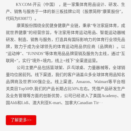
KY.COM-开云（中国） ，是一家集体育用品设计、研发、生
产、销售与服务于一体的新三板挂牌公司（股票简称“康莱股份”，
代码为830877）。
康莱股份围绕全民健身健康产业链，秉承“专注家庭体育，成
就世界健康”的经营宗旨，专注家用体育运动用品、智能运动器械
研发、制造、销售与服务，打造具有国际影响力的体育行业领先品
牌，致力于成为全球领先的体育运动用品供应商（品牌商）。以
“运动神”、“IUNNDS”等体育用品品牌营销及服务为主线，通过“互
联网+”，实行“境外+境内，线上+线下”全渠道运营。
公司主要产品包括篮球架、乒乓球桌、力量器械等，全球销
量均位居前列。
线下渠道，我们的客户涵盖众多全球体育用品知名
品牌商及世界500强企业。
线上渠道，Amazon
、Walmart等
平台相
关类目Top50中,我们的产品长期占比50%左右。凭借产品研发生产
及业务管理等方面的创新优势，公司已经进入了美国Academy、德
国Aldi和Lidl、澳大利亚K-mart、加拿大Canadian Tir···
了解更多>>