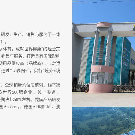
计、研发、生产、销售与服务于一体
7）。
庭体育，成就世界健康”的经营宗
、销售与服务，打造具有国际影响
动用品供应商（品牌商）。以“运
，通过“互联网+”，实行“境外+境
等，全球销量均位居前列。
线下渠
世界500强企业。
线上渠道，
品长期占比50%左右。凭借产品研发
emy、德国Aldi和Lidl、澳