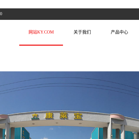
0
网站KY.COM
关于我们
产品中心