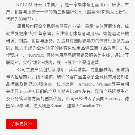
KY.COM-开云（中国） ，是一家集体育用品设计、研发、生
产、销售与服务于一体的新三板挂牌公司（股票简称“康莱股份”，
代码为830877）。
康莱股份围绕全民健身健康产业链，秉承“专注家庭体育，成
就世界健康”的经营宗旨，专注家用体育运动用品、智能运动器械
研发、制造、销售与服务，打造具有国际影响力的体育行业领先品
牌，致力于成为全球领先的体育运动用品供应商（品牌商）。以
“运动神”、“IUNNDS”等体育用品品牌营销及服务为主线，通过“互
联网+”，实行“境外+境内，线上+线下”全渠道运营。
公司主要产品包括篮球架、乒乓球桌、力量器械等，全球销
量均位居前列。
线下渠道，我们的客户涵盖众多全球体育用品知名
品牌商及世界500强企业。
线上渠道，Amazon
、Walmart等
平台相
关类目Top50中,我们的产品长期占比50%左右。凭借产品研发生产
及业务管理等方面的创新优势，公司已经进入了美国Academy、德
国Aldi和Lidl、澳大利亚K-mart、加拿大Canadian Tir···
了解更多>>