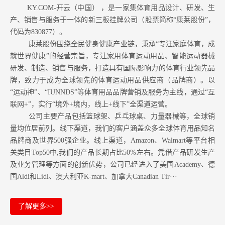
KY.COM-开云（中国） ，是一家集体育用品设计、研发、生
产、销售与服务于一体的新三板挂牌公司（股票简称“康莱股份”，
代码为830877）。
康莱股份围绕全民健身健康产业链，秉承“专注家庭体育，成
就世界健康”的经营宗旨，专注家用体育运动用品、智能运动器械
研发、制造、销售与服务，打造具有国际影响力的体育行业领先品
牌，致力于成为全球领先的体育运动用品供应商（品牌商）。以
“运动神”、“IUNNDS”等体育用品品牌营销及服务为主线，通过“互
联网+”，实行“境外+境内，线上+线下”全渠道运营。
公司主要产品包括篮球架、乒乓球桌、力量器械等，全球销
量均位居前列。
线下渠道，我们的客户涵盖众多全球体育用品知名
品牌商及世界500强企业。
线上渠道，Amazon
、Walmart等
平台相
关类目Top50中,我们的产品长期占比50%左右。凭借产品研发生产
及业务管理等方面的创新优势，公司已经进入了美国Academy、德
国Aldi和Lidl、澳大利亚K-mart、加拿大Canadian Tir···
了解更多>>