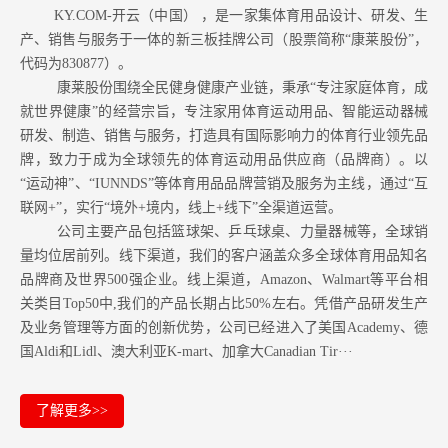
KY.COM-开云（中国） ，是一家集体育用品设计、研发、生
产、销售与服务于一体的新三板挂牌公司（股票简称“康莱股份”，
代码为830877）。
康莱股份围绕全民健身健康产业链，秉承“专注家庭体育，成
就世界健康”的经营宗旨，专注家用体育运动用品、智能运动器械
研发、制造、销售与服务，打造具有国际影响力的体育行业领先品
牌，致力于成为全球领先的体育运动用品供应商（品牌商）。以
“运动神”、“IUNNDS”等体育用品品牌营销及服务为主线，通过“互
联网+”，实行“境外+境内，线上+线下”全渠道运营。
公司主要产品包括篮球架、乒乓球桌、力量器械等，全球销
量均位居前列。
线下渠道，我们的客户涵盖众多全球体育用品知名
品牌商及世界500强企业。
线上渠道，Amazon
、Walmart等
平台相
关类目Top50中,我们的产品长期占比50%左右。凭借产品研发生产
及业务管理等方面的创新优势，公司已经进入了美国Academy、德
国Aldi和Lidl、澳大利亚K-mart、加拿大Canadian Tir···
了解更多>>